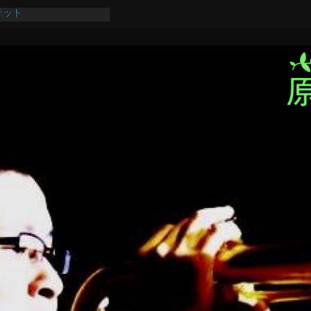
テット
祭【あきた総文2026】
5
田県大会