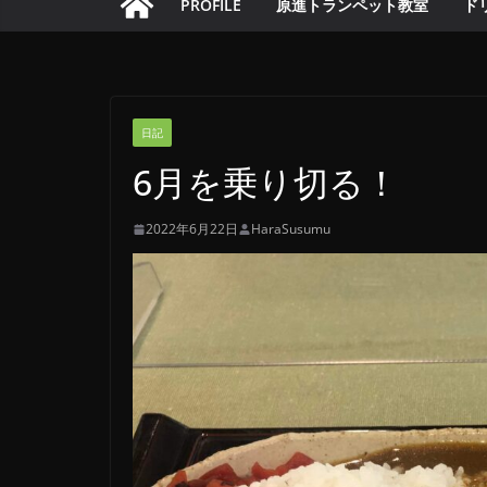
PROFILE
原進トランペット教室
ド
日記
6月を乗り切る！
2022年6月22日
HaraSusumu