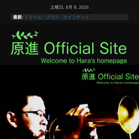
コ
土曜日, 8月 8, 2026
ン
最新:
ドリーム・ブラス・クインテット
テ
第50回全国高等学校総合文化祭【あきた総文2026】
かながわ新人コンクール2025
ン
アンサンブルコンテスト秋田県大会
ツ
秋田へ！
へ
ス
キ
ッ
プ