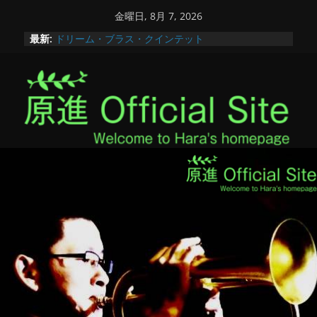
コ
金曜日, 8月 7, 2026
ン
最新:
ドリーム・ブラス・クインテット
テ
第50回全国高等学校総合文化祭【あきた総文2026】
かながわ新人コンクール2025
ン
アンサンブルコンテスト秋田県大会
ツ
秋田へ！
へ
ス
キ
ッ
プ