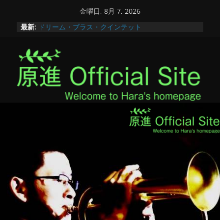
コ
金曜日, 8月 7, 2026
ン
最新:
ドリーム・ブラス・クインテット
テ
第50回全国高等学校総合文化祭【あきた総文2026】
かながわ新人コンクール2025
ン
アンサンブルコンテスト秋田県大会
ツ
秋田へ！
へ
ス
キ
ッ
プ